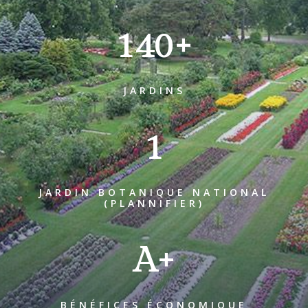
140+
JARDINS
1
JARDIN BOTANIQUE NATIONAL
(PLANNIFIER)
A+
BÉNÉFICES ÉCONOMIQUE